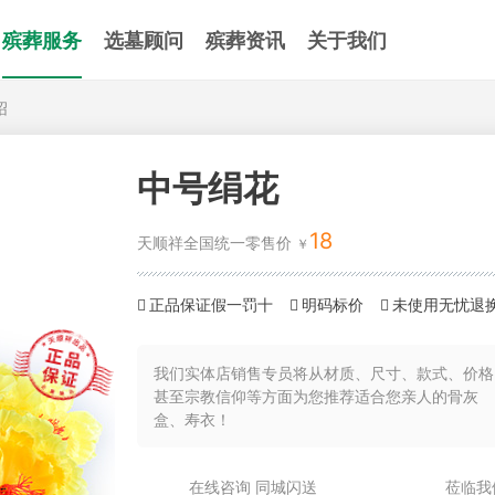
殡葬服务
选墓顾问
殡葬资讯
关于我们
绍
中号绢花
18
天顺祥全国统一零售价
正品保证假一罚十
明码标价
未使用无忧退
我们实体店销售专员将从材质、尺寸、款式、价格
甚至宗教信仰等方面为您推荐适合您亲人的骨灰
盒、寿衣！
在线咨询 同城闪送
莅临我