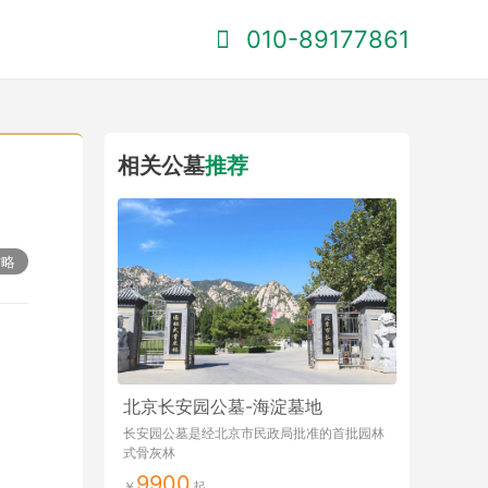
010-89177861
相关公墓
推荐
攻略
北京长安园公墓-海淀墓地
长安园公墓是经北京市民政局批准的首批园林
式骨灰林
9900