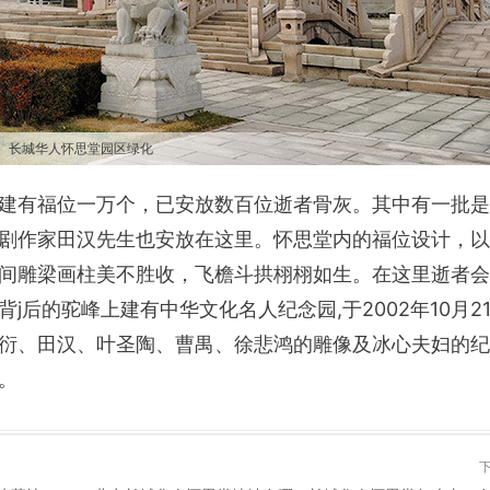
长城华人怀思堂园区绿化
建有福位一万个，已安放数百位逝者骨灰。其中有一批是
剧作家田汉先生也安放在这里。怀思堂内的福位设计，以
间雕梁画柱美不胜收，飞檐斗拱栩栩如生。在这里逝者会
后的驼峰上建有中华文化名人纪念园,于2002年10月2
衍、田汉、叶圣陶、曹禺、徐悲鸿的雕像及冰心夫妇的纪
。