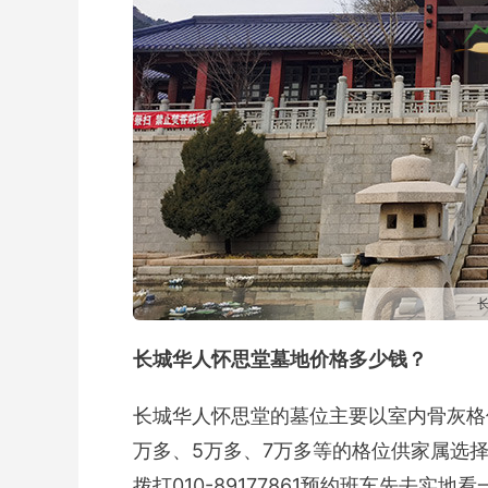
长城华人怀思堂墓地价格多少钱？
长城华人怀思堂的墓位主要以室内骨灰格位
万多、5万多、7万多等的格位供家属选
拨打010-89177861预约班车先去