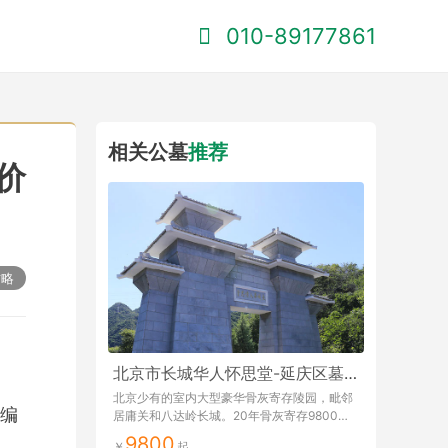
010-89177861
相关公墓
推荐
价
攻略
北京市长城华人怀思堂-延庆区墓地
北京少有的室内大型豪华骨灰寄存陵园，毗邻
编
居庸关和八达岭长城。20年骨灰寄存9800元
起。
9800