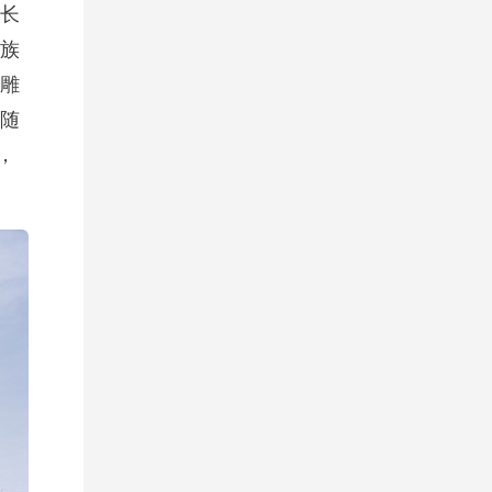
长
族
雕
随
，