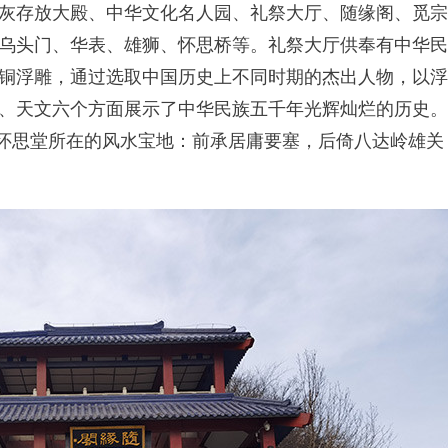
灰存放大殿、中华文化名人园、礼祭大厅、随缘阁、觅宗
乌头门、华表、雄狮、怀思桥等。礼祭大厅供奉有中华民
铜浮雕，通过选取中国历史上不同时期的杰出人物，以浮
、天文六个方面展示了中华民族五千年光辉灿烂的历史。
了怀思堂所在的风水宝地：前承居庸要塞，后倚八达岭雄关