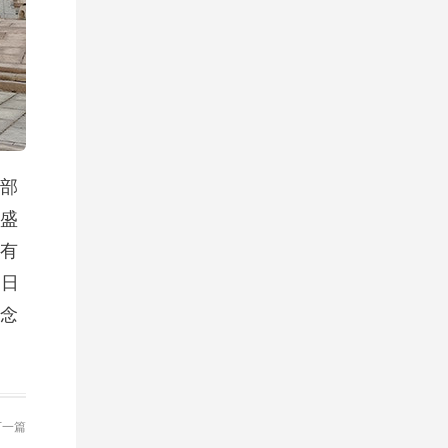
部
盛
有
1日
念
下一篇