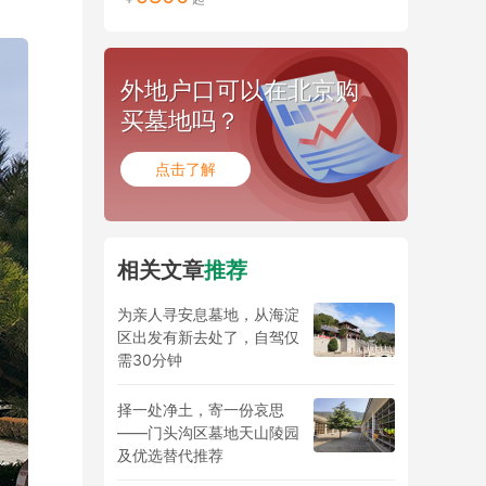
外地户口可以在北京购
买墓地吗？
点击了解
相关文章
推荐
为亲人寻安息墓地，从海淀
区出发有新去处了，自驾仅
需30分钟
择一处净土，寄一份哀思
——门头沟区墓地天山陵园
及优选替代推荐