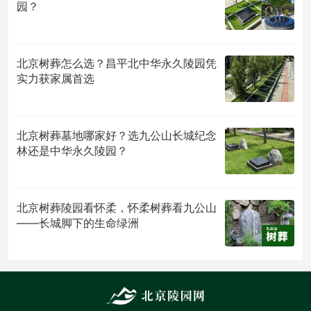
园？
北京树葬怎么选？昌平北中华永久陵园凭
实力获家属首选
北京树葬墓地哪家好？选九公山长城纪念
林还是中华永久陵园？
北京树葬陵园看怀柔，怀柔树葬看九公山
——长城脚下的生命绿洲