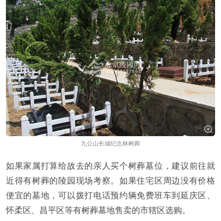
九公山长城纪念林树葬
如果家属打算给故去的亲人买个树葬墓位，建议前往就
近得有树葬的陵园现场考察。如果住宅区周边没有价格
便宜的墓地，可以拨打电话预约辆免费班车到延庆区、
怀柔区、昌平区等有树葬墓地售卖的市辖区选购。