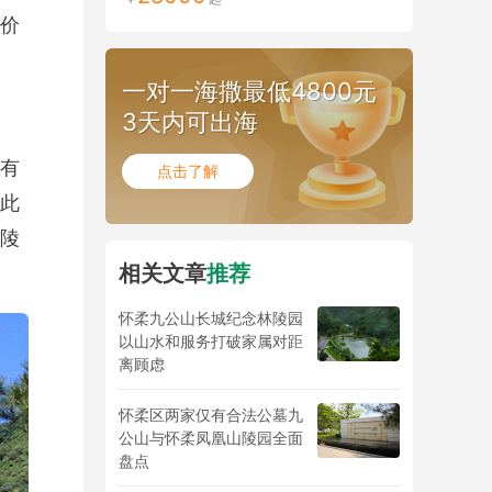
价
一对一海撒最低4800元
3天内可出海
有
点击了解
此
陵
相关文章
推荐
怀柔九公山长城纪念林陵园
以山水和服务打破家属对距
离顾虑
怀柔区两家仅有合法公墓九
公山与怀柔凤凰山陵园全面
盘点