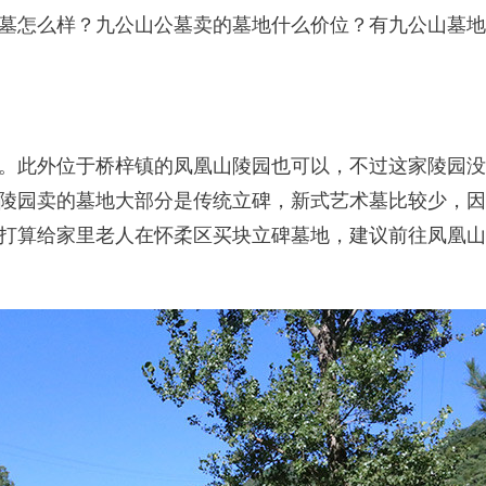
墓怎么样？九公山公墓卖的墓地什么价位？有九公山墓地
。此外位于桥梓镇的凤凰山陵园也可以，不过这家陵园没
陵园卖的墓地大部分是传统立碑，新式艺术墓比较少，因
打算给家里老人在怀柔区买块立碑墓地，建议前往凤凰山