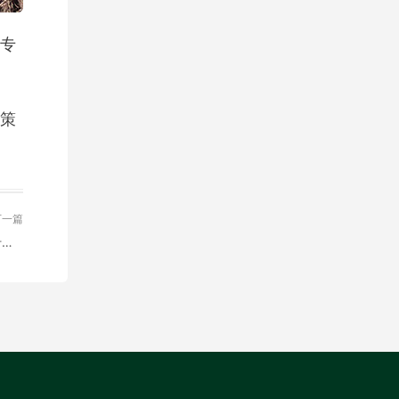
专
策
下一篇
九公山长城纪念林环境怎么样？有哪些优势？九公山陵园什么价位？