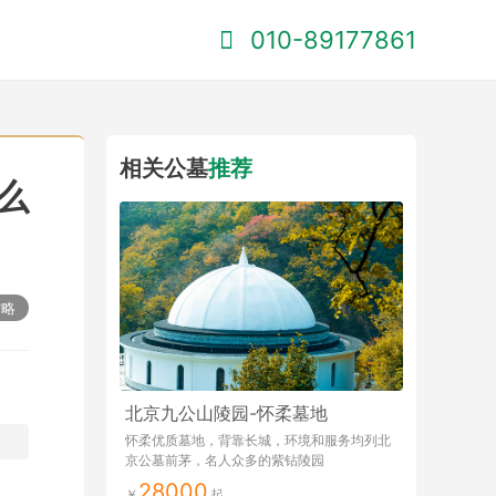
010-89177861
相关公墓
推荐
么
攻略
北京九公山陵园-怀柔墓地
怀柔优质墓地，背靠长城，环境和服务均列北
京公墓前茅，名人众多的紫钻陵园
28000