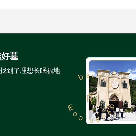
选好墓
人找到了理想长眠福地
beijinglingyuan.com
R