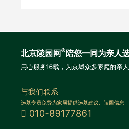
®
北京陵园网
陪您一同为亲人
用心服务16载，为京城众多家庭的亲
与我们联系
选墓专员免费为家属提供选墓建议、陵园信息
010-89177861