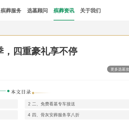
殡葬服务
选墓顾问
殡葬资讯
关于我们
惠季，四重豪礼享不停
更多选墓
二、免费看墓专车接送
四、骨灰安葬服务享八折