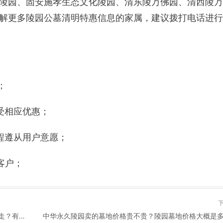
陵园、固安施孝生态文化陵园、清东陵万佛园、清西陵万
解更多陵园公墓清明特惠信息的家属，建议拨打电话进行
；
受相应优惠；
程遵从用户意愿；
客户；
中华永久陵园地址在哪里？去墓园买墓地的地址怎么走？有班车吗？