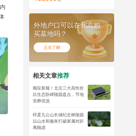
内
体
外地户口可以在北京购
买墓地吗？
点击了解
相关文章
推荐
顺应新规！北京三大高性价
比生态卧碑陵园盘点，节地
安葬优选
怀柔九公山长城纪念林陵园
以山水和服务打破家属对距
离顾虑