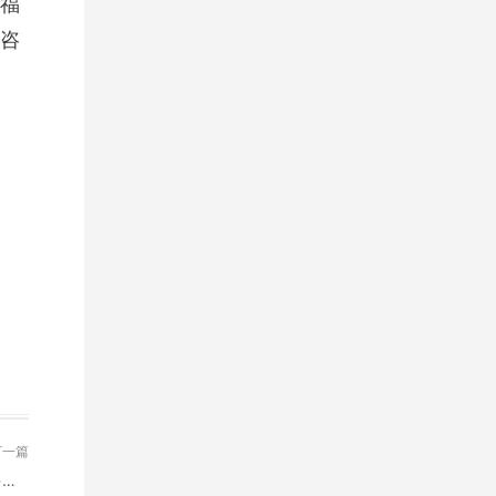
福
咨
下一篇
中华永久陵园卖的墓地价格贵不贵？陵园墓地价格大概是多少？