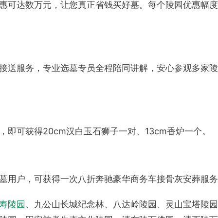
惠可达数万元，让您真正省钱买好墓。每个陵园优惠幅度
接送服务，专业选墓专员全程陪同讲解，安心参观多家陵
即可获得20cm汉白玉石狮子一对、13cm香炉一个。
墓用户，可获得一次八折奔驰豪华商务车接骨灰安葬服务
寿陵园
、九公山长城纪念林、八达岭陵园、灵山宝塔陵园