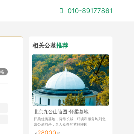
010-89177861
相关公墓
推荐
攻略
北京九公山陵园-怀柔墓地
怀柔优质墓地，背靠长城，环境和服务均列北
京公墓前茅，名人众多的紫钻陵园
28000