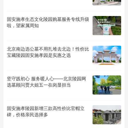
固安施孝生态文化陵园购墓服务专线升级
啦，望家属周知
北京南边选公墓不用扎堆去北边！性价比
宝藏陵园固安施孝园是实惠之选
坚守践初心 服务暖人心——北京陵园网
选墓顾问贾大姐五一在岗显担当
固安施孝陵园新增三款高性价比官帽立
碑，价格亲民选择多