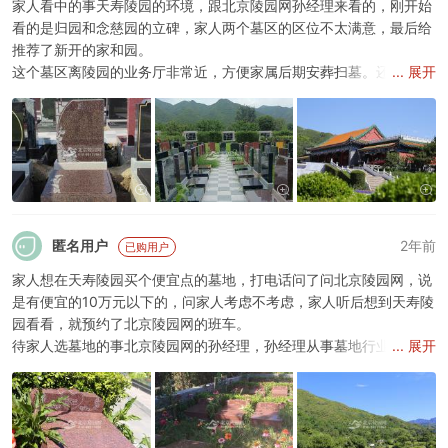
家人看中的事天寿陵园的环境，跟北京陵园网孙经理来看的，刚开始
看的是归园和念慈园的立碑，家人两个墓区的区位不太满意，最后给
推荐了新开的家和园。
这个墓区离陵园的业务厅非常近，方便家属后期安葬扫墓。还有家和
... 展开
园的寓意比较好，家人非常喜欢这个墓区的氛围，于是在看墓地的当
天签了购墓合同。
匿名用户
2年前
已购用户
家人想在天寿陵园买个便宜点的墓地，打电话问了问北京陵园网，说
是有便宜的10万元以下的，问家人考虑不考虑，家人听后想到天寿陵
园看看，就预约了北京陵园网的班车。
待家人选墓地的事北京陵园网的孙经理，孙经理从事墓地行业10多年
... 展开
了，对天寿陵园了解的也比较多，在路上给家人讲了不少天寿陵园的
情况。
家人在天寿陵园看了归园的琉璃墓、念慈园的壁葬墓、卧碑墓，京华
园的花坛葬等价格较便宜的墓地，经过对三个墓区便宜墓地的比较，