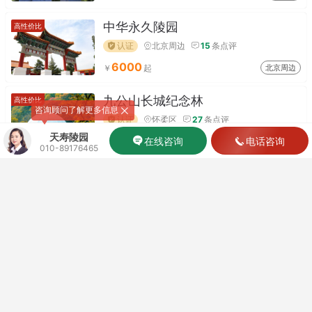
中华永久陵园
高性价比
认证
北京周边
15
条点评
6000
北京周边
九公山长城纪念林
高性价比
咨询顾问了解更多信息
认证
怀柔区
27
条点评
天寿陵园
28000
在线咨询
电话咨询
怀柔区
010-89176465
更多陵园
选墓老品牌 家属省心安心
©2010-2026 北京陵园网
京ICP备16065748号-1