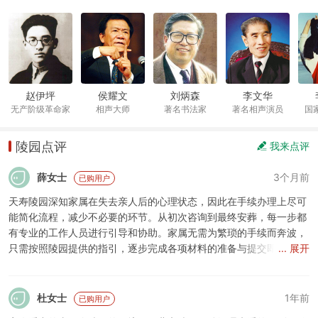
赵伊坪
侯耀文
刘炳森
李文华
无产阶级革命家
相声大师
著名书法家
著名相声演员
国
陵园点评
我来点评
薛女士
3个月前
已购用户
天寿陵园深知家属在失去亲人后的心理状态，因此在手续办理上尽可
能简化流程，减少不必要的环节。从初次咨询到最终安葬，每一步都
有专业的工作人员进行引导和协助。家属无需为繁琐的手续而奔波，
只需按照陵园提供的指引，逐步完成各项材料的准备与提交即可。这
... 展开
种一站式的服务模式，大大节省了家属的时间和精力，让他们能够更
专注于缅怀亲人，处理后续事宜。
杜女士
1年前
已购用户