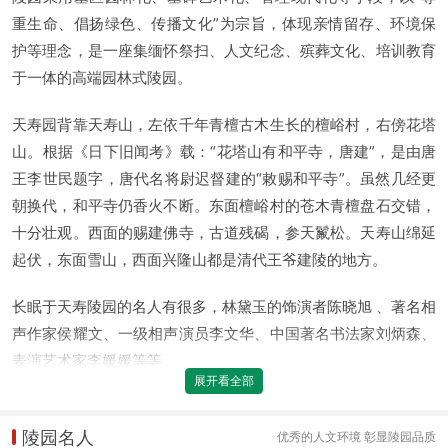
重生命、倡扬绿色、传播文化”为宗旨，体现亲情留存、环境保
护等理念，是一座集缅怀祭扫、人文纪念、殡葬文化、培训教育
于一体的高端园林式陵园。
天寿园背靠天寿山，左依千年青檀古木生长的檀峪村，右傍花塔
山。根据《日下旧闻考》载：“花塔山有和平寺，唐建”，是由唐
王李世民题字，唐代名将尉迟督建的“敕赐和平寺”。虽然几经更
朝换代，和平寺仍香火不断。东面檀峪村的苍木青檀盘石交错，
十分壮观。西面的赐建佛寺，古道残碣，参天鬣松。天寿山绵延
起伏，东面雪山，西面兴隆山都是清代王爷建陵的地方。
长眠于天寿陵园的名人有很多，林黛玉的饰演者陈晓旭 、著名相
声作家侯耀文、一级相声演员李文华、中国著名书法家刘炳森、
表演艺术家李媛媛等等。
陵园名人
优秀的人文环境 彰显陵园品质