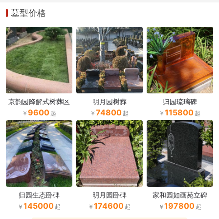
墓型价格
京韵园降解式树葬区
明月园树葬
归园琉璃碑
9600
74800
115800
归园生态卧碑
明月园卧碑
家和园如画苑立碑
145000
174600
197800