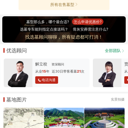
所有在售墓型
墓型那么多，哪个最合适?
怎么申请优惠价?
选墓专车能到指定点接送吗？
骨灰安葬需注意什么?
找选墓顾问聊聊，所有疑虑都可打消！
优选顾问
全部团队
解立校
贾
资深顾问
从业
15
年
近30日带客看墓
21
次
从
电话沟通
墓地图片
实景拍摄