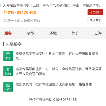
天寿陵园背靠与明十三陵一脉相承气势磅礴的天寿山，前望京华平川
010-89176465
点击拨打
昌平区南口镇檀峪村西
预约专车
服务
墓型
环境
简介
点评
选墓服务
免费选墓专车由专职司机上门接送，直达
天寿陵园
参观看
墓。
专车
选墓专属顾问提供一对一服务，全程陪同讲解，遵从家属要
求寻找最合适的福地
顾问
按家属意向，推荐本陵园性价比高的墓地，
能省尽省
省钱
详情可咨询电话 010-89176465