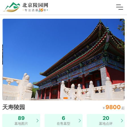
天寿陵园
9800
89
6
20
墓地图片
在售墓型
墓地点评