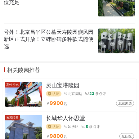
位充足
号外！北京昌平区公墓天寿陵园煦风园
新区正式开放！立碑卧碑多种款式随便
选
相关陵园推荐
灵山宝塔陵园
高性价比
认证
北京周边
23
条点评
9900
北京周边
长城华人怀思堂
推荐陵园
认证
延庆区
8
条点评
9800
延庆区