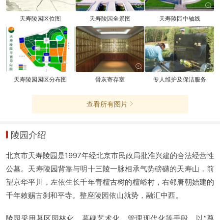
天寿陵园区位图
天寿陵园全景图
天寿陵园中轴线
天寿陵园园区分布图
骨灰寄存室
专人维护及保洁服务
查看所有图片
陵园介绍
北京市天寿陵园是1997年经北京市民政局批准兴建的合法经营性
公墓。天寿陵园背靠与明十三陵一脉相承气势磅礴的天寿山，前
望京华平川，左依生长千年青檀古树的檀峪村，右邻唐朝始建的
千年敕赐古刹和平寺。整座陵园依山就势，融汇中西。
陵园采用墓区园林化、墓碑艺术化、管理现代化等手段，以“尊