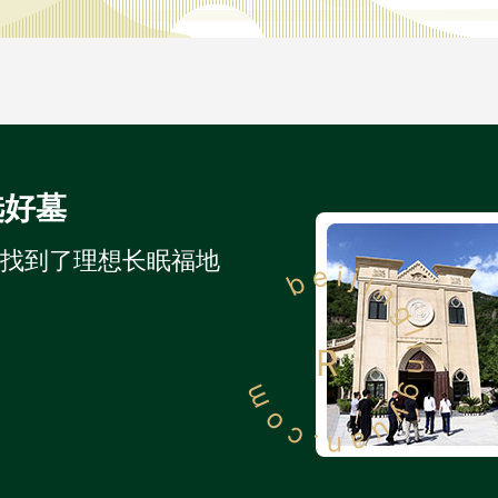
选好墓
人找到了理想长眠福地
beijinglingyuan.com
R