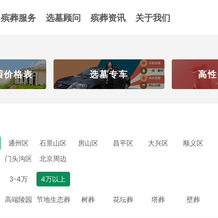
殡葬服务
选墓顾问
殡葬资讯
关于我们
园价格表
选墓专车
高性
通州区
石景山区
房山区
昌平区
大兴区
顺义区
门头沟区
北京周边
3-4万
4万以上
高端陵园
节地生态葬
树葬
花坛葬
塔葬
壁葬