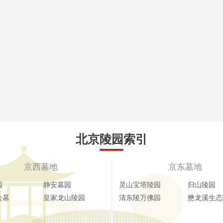
北京陵园索引
京西墓地
京东墓地
园
静安墓园
灵山宝塔陵园
归山陵园
公墓
皇家龙山陵园
清东陵万佛园
懋龙溪生态