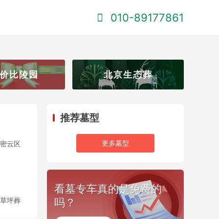
010-89177861
价比陵园
北京生态葬
推荐墓型
更多墓型
密云区
看墓专车真的是免费的
草坪葬
吗？