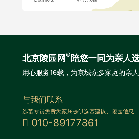
凤凰山陵园
景仰园陵园
®
北京陵园网
陪您一同为亲人
用心服务16载，为京城众多家庭的亲
与我们联系
选墓专员免费为家属提供选墓建议、陵园信息
010-89177861