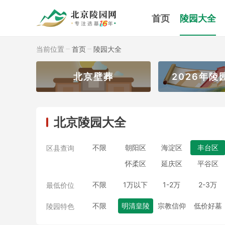
首页
陵园大全
当前位置
首页
陵园大全
北京壁葬
2026年陵
北京陵园大全
不限
朝阳区
海淀区
丰台区
区县查询
怀柔区
延庆区
平谷区
不限
1万以下
1-2万
2-3万
最低价位
不限
明清皇陵
宗教信仰
低价好墓
陵园特色