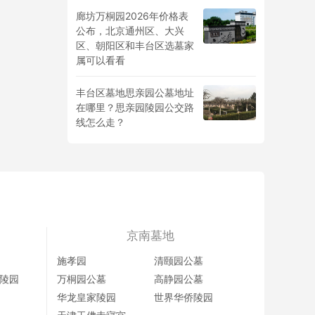
廊坊万桐园2026年价格表
公布，北京通州区、大兴
区、朝阳区和丰台区选墓家
属可以看看
丰台区墓地思亲园公墓地址
在哪里？思亲园陵园公交路
线怎么走？
京南墓地
施孝园
清颐园公墓
陵园
万桐园公墓
高静园公墓
华龙皇家陵园
世界华侨陵园