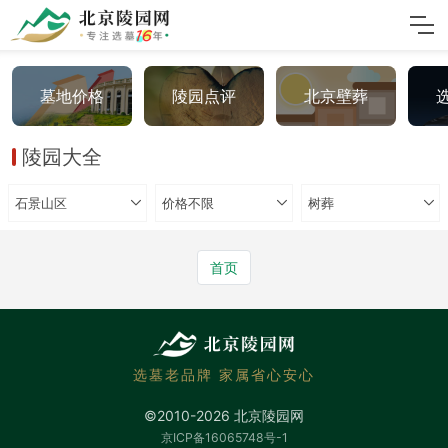
墓地价格
陵园点评
北京壁葬
陵园大全
石景山区
价格不限
树葬
首页
选墓老品牌 家属省心安心
©2010-2026 北京陵园网
京ICP备16065748号-1