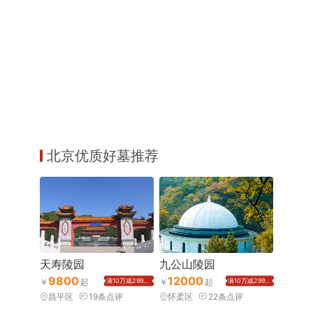
北京优质好墓推荐
天寿陵园
九公山陵园
9800
12000
满10万减2999元
满10万减2999元
昌平区
19
条点评
怀柔区
22
条点评