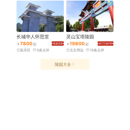
长城华人怀思堂
灵山宝塔陵园
7800
19800
满减优惠
满3万减999
延庆区
5
条点评
北京周边
16
条点评
陵园大全