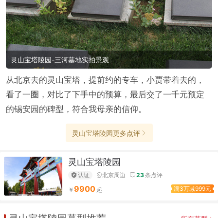
灵山宝塔陵园-三河墓地实拍景观
从北京去的灵山宝塔，提前约的专车，小贾带着去的，
看了一圈，对比了下手中的预算，最后交了一千元预定
的锡安园的碑型，符合我母亲的信仰。
灵山宝塔陵园更多点评
灵山宝塔陵园
认证
北京周边
23
条点评
9900
满3万减999元