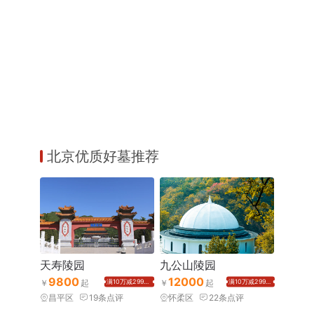
北京优质好墓推荐
天寿陵园
九公山陵园
9800
12000
满10万减2999元
满10万减2999元
昌平区
19
条点评
怀柔区
22
条点评