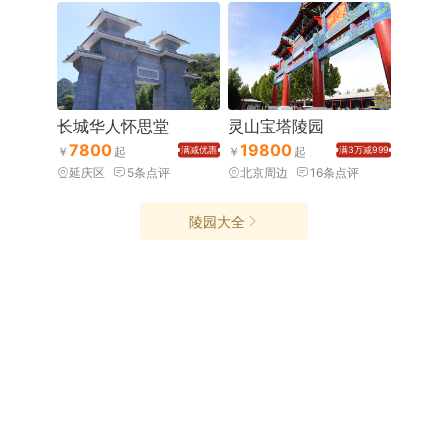
长城华人怀思堂
灵山宝塔陵园
7800
19800
满减优惠
满3万减999
延庆区
5
条点评
北京周边
16
条点评
陵园大全