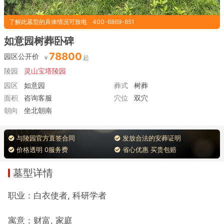
了解此墓型的具体情况可致电
400-6869-851
如意园树葬卧碑
78800
园区公开价
陵园
灵山宝塔陵园
园区
如意园
葬式
树葬
面积
咨询客服
穴位
双穴
朝向
坐北朝南
与陵园官方直签合同
发放合法的安葬证明
价格透明 0服务费
省心优惠 买贵包赔
墓型详情
职业：白衣使者, 科研学者
寓意：财富, 家庭