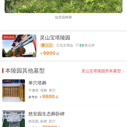
如意园树葬
灵山宝塔陵园
高性价比
认证
北京周边
23
条点评
9900
本陵园其他墓型
灵山宝塔陵园所有墓型
单穴塔葬
千佛塔
塔葬
单穴
9900
参考价
慈安园生态葬卧碑
慈安园
卧碑
双穴