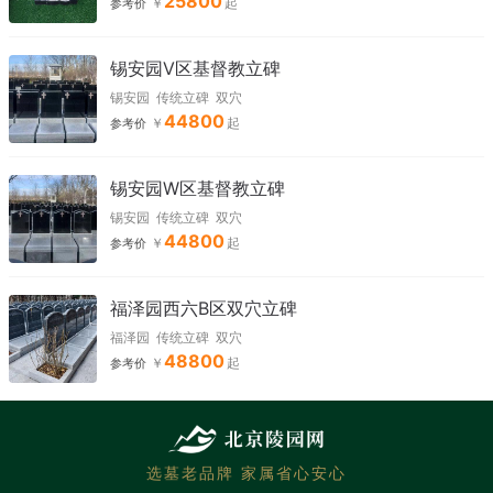
25800
参考价
锡安园V区基督教立碑
锡安园
传统立碑
双穴
44800
参考价
锡安园W区基督教立碑
锡安园
传统立碑
双穴
44800
参考价
福泽园西六B区双穴立碑
福泽园
传统立碑
双穴
48800
参考价
选墓老品牌 家属省心安心