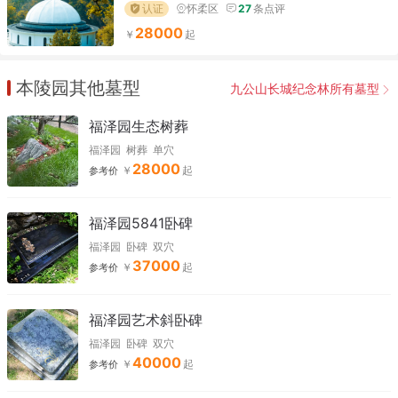
认证
怀柔区
27
条点评
28000
本陵园其他墓型
九公山长城纪念林所有墓型
福泽园生态树葬
福泽园
树葬
单穴
28000
参考价
福泽园5841卧碑
福泽园
卧碑
双穴
37000
参考价
福泽园艺术斜卧碑
福泽园
卧碑
双穴
40000
参考价