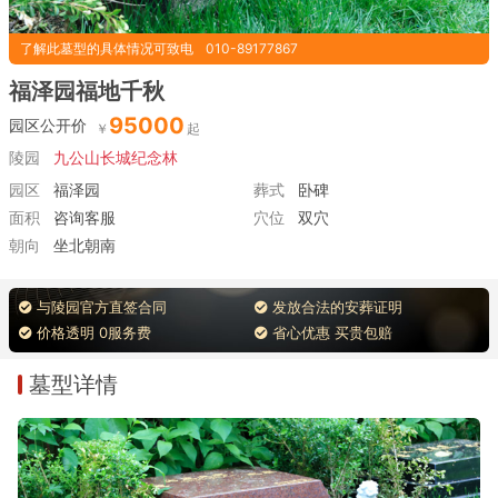
了解此墓型的具体情况可致电
010-89177867
福泽园福地千秋
95000
园区公开价
陵园
九公山长城纪念林
园区
福泽园
葬式
卧碑
面积
咨询客服
穴位
双穴
朝向
坐北朝南
与陵园官方直签合同
发放合法的安葬证明
价格透明 0服务费
省心优惠 买贵包赔
墓型详情