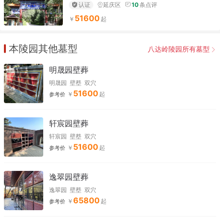
认证
延庆区
10
条点评
51600
本陵园其他墓型
八达岭陵园所有墓型
明晟园壁葬
明晟园
壁塟
双穴
51600
参考价
轩宸园壁葬
轩宸园
壁塟
双穴
51600
参考价
逸翠园壁葬
逸翠园
壁塟
双穴
65800
参考价