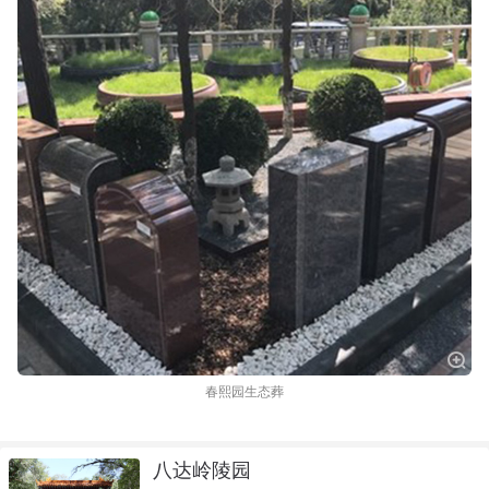
春熙园生态葬
八达岭陵园