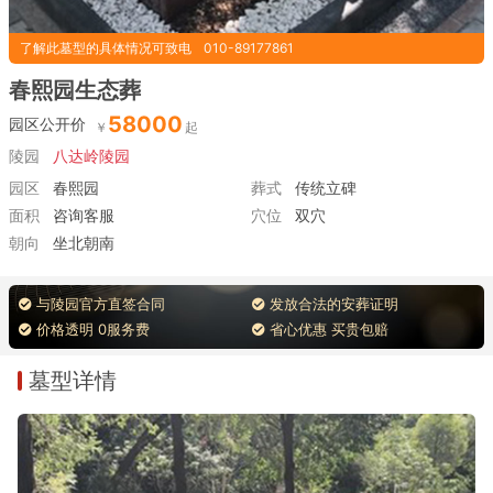
了解此墓型的具体情况可致电
010-89177861
春熙园生态葬
58000
园区公开价
陵园
八达岭陵园
园区
春熙园
葬式
传统立碑
面积
咨询客服
穴位
双穴
朝向
坐北朝南
与陵园官方直签合同
发放合法的安葬证明
价格透明 0服务费
省心优惠 买贵包赔
墓型详情