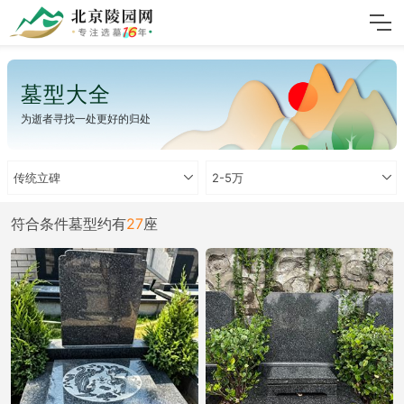
墓型大全
为逝者寻找一处更好的归处
传统立碑
2-5万
符合条件墓型约有
27
座