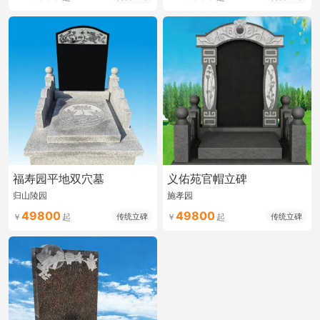
福寿园平地双穴墓
义佑苑官帽立碑
归山陵园
施孝园
49800
49800
传统立碑
传统立碑