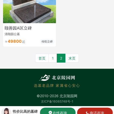
颐善园A区立碑
清颐园公墓
49800
传统立碑
首页
1
2
末页
选墓老品牌 家属省心安心
©2010-2026 北京陵园网
京ICP备16065748号-1
性价比高的墓碑
在线咨询
电话咨询