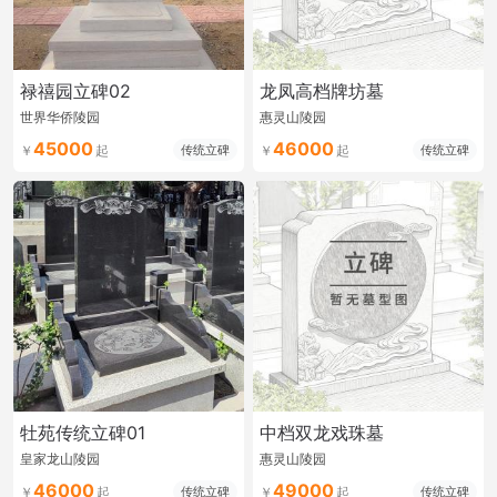
禄禧园立碑02
龙凤高档牌坊墓
世界华侨陵园
惠灵山陵园
45000
46000
传统立碑
传统立碑
牡苑传统立碑01
中档双龙戏珠墓
皇家龙山陵园
惠灵山陵园
46000
49000
传统立碑
传统立碑