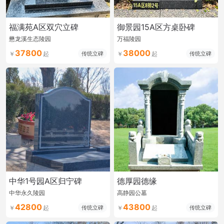
福满苑A区双穴立碑
御景园15A区方桌卧碑
懋龙溪生态陵园
万福陵园
37800
38000
传统立碑
传统立碑
中华1号园A区归宁碑
德厚园德缘
中华永久陵园
高静园公墓
42800
43800
传统立碑
传统立碑