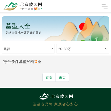
墓型大全
为逝者寻找一处更好的归处
塔葬
20-30万
符合条件墓型约有
0
座
首页
末页
选墓老品牌 家属省心安心