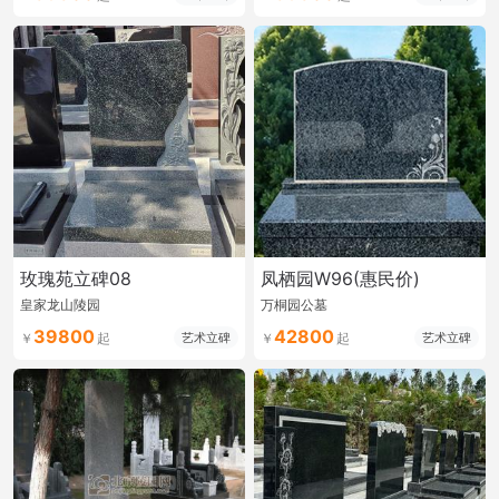
玫瑰苑立碑08
凤栖园W96(惠民价)
皇家龙山陵园
万桐园公墓
39800
42800
艺术立碑
艺术立碑