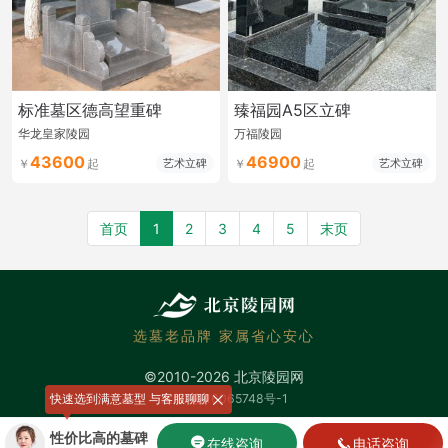
标准墓区德高望重碑
臻福园A5区立碑
华龙皇家陵园
万福陵园
43600
46900
艺术立碑
艺术立碑
首页
1
2
3
4
5
末页
选墓老品牌 家属省心安心
©2010-2026 北京陵园网
快速选到满意墓型 与客服聊聊
京ICP备16065748号-1
性价比高的墓碑
在线咨询
电话咨询