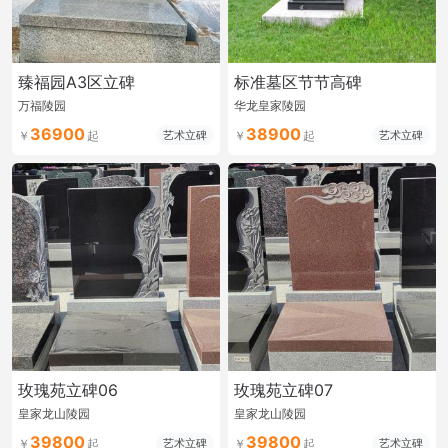
臻福园A3区立碑
标准墓区节节高碑
万福陵园
华龙皇家陵园
36900
38900
艺术立碑
艺术立碑
玫瑰苑立碑06
玫瑰苑立碑07
皇家龙山陵园
皇家龙山陵园
39800
39800
艺术立碑
艺术立碑