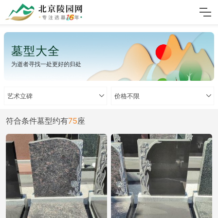
墓型大全
为逝者寻找一处更好的归处
艺术立碑
价格不限
符合条件墓型约有
75
座