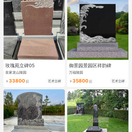
玫瑰苑立碑05
御景园景园区祥韵碑
皇家龙山陵园
万福陵园
33800
35800
艺术立碑
艺术立碑