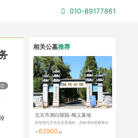
010-89177861
相关公墓
推荐
务
动态
北京市潮白陵园-顺义墓地
陵
具有现代文化生态景观的、高标准的殡葬单位
63900