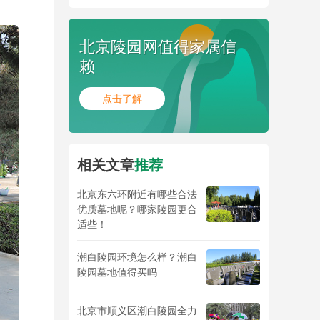
北京陵园网值得家属信
赖
点击了解
相关文章
推荐
北京东六环附近有哪些合法
优质墓地呢？哪家陵园更合
适些！
潮白陵园环境怎么样？潮白
陵园墓地值得买吗
北京市顺义区潮白陵园全力