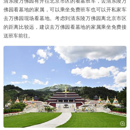
清东陵万佛园有开往北京市区的看墓班车，去清东陵万
佛园看墓地的家属，可以乘坐免费班车也可以开私家车
去万佛园现场看墓地。考虑到清东陵万佛园离北京市区
的距离比较远，建议去万佛园看墓地的家属乘坐免费接
送班车前往。