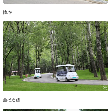
情.愫
曲径通幽