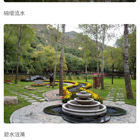
锦缎流水
碧水涟漪