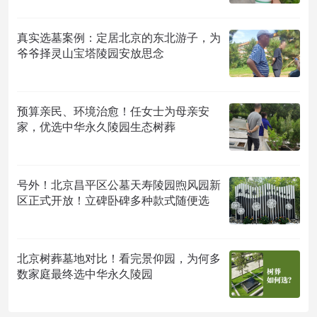
真实选墓案例：定居北京的东北游子，为
爷爷择灵山宝塔陵园安放思念
预算亲民、环境治愈！任女士为母亲安
家，优选中华永久陵园生态树葬
号外！北京昌平区公墓天寿陵园煦风园新
区正式开放！立碑卧碑多种款式随便选
北京树葬墓地对比！看完景仰园，为何多
数家庭最终选中华永久陵园