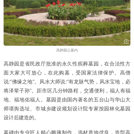
高静园公墓内
高静园是省民政厅批准的永久性殡葬墓园，在合法性方
面大家大可放心，在此购墓，受国家法律保护。高僧
说:“佛缘之地”。风水大师说:“有龙脉气势，风水宝地，必
将泽辈子孙”。距市区几分钟路程，交通便利，福人有福
地、福地佑福人。墓园是由国内著名的五台山与华山大
师堪舆选址、市城乡建设规划设计院专家按园林化墓园
设计后建造的。
墓碑由专业匠人精心雕琢制作，选材质地优良，造型高