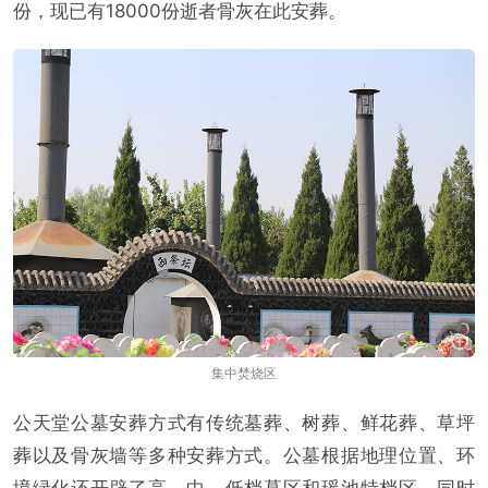
份，现已有18000份逝者骨灰在此安葬。
集中焚烧区
公天堂公墓安葬方式有传统墓葬、树葬、鲜花葬、草坪
葬以及骨灰墙等多种安葬方式。公墓根据地理位置、环
境绿化还开辟了高、中、低档墓区和瑶池特档区，同时