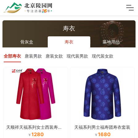
寿衣
骨灰盒
寿衣
墓地用品
全部寿衣
唐装男款
唐装女款
现代装男款
现代装女款
天顺祥天福系列女士西装寿衣套装
天福系列男士福寿团寿衣套装
1280
1680