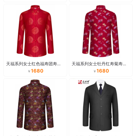
天福系列女士红色福寿团寿衣套装
天福系列女士牡丹红寿菊寿衣唐装
1680
1680