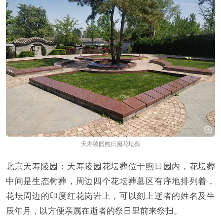
天寿陵园煦日园花坛葬
北京天寿陵园：天寿陵园花坛葬位于煦日园内，花坛葬
中间是生态树葬，周边四个花坛葬墓区有序地排列着，
花坛周边的印度红花岗岩上，可以刻上逝者的姓名及生
辰年月，以方便亲属在逝者的祭日里前来祭扫。