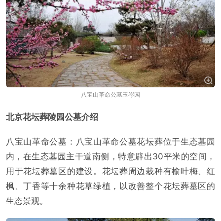
八宝山革命公墓玉岑园
北京花坛葬陵园公墓介绍
八宝山革命公墓：八宝山革命公墓花坛葬位于生态墓园
内，在生态墓园主干道南侧，特意辟出30平米的空间，
用于花坛葬墓区的建设。花坛葬周边栽种有榆叶梅、红
枫、丁香等十余种花草绿植，以改善整个花坛葬墓区的
生态景观。