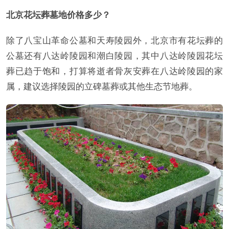
北京花坛葬墓地价格多少？
除了八宝山革命公墓和天寿陵园外，北京市有花坛葬的
公墓还有八达岭陵园和潮白陵园，其中八达岭陵园花坛
葬已趋于饱和，打算将逝者骨灰安葬在八达岭陵园的家
属，建议选择陵园的立碑墓葬或其他生态节地葬。