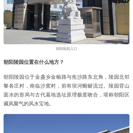
朝阳陵园入口
朝阳陵园位置在什么地方？
朝阳陵园位于金盏乡金榆路与焦沙路东北角，陵园北邻
黎各庄村，南临沙窝村，前有坝河蜿蜒流过。陵园背山
面水的形局与古代墓地选址原理极度吻合，堪称朝阳区
藏风聚气的风水宝地。