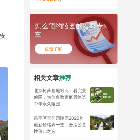
怎么预约陵园的看墓专
车
安
点击了解
相关文章
推荐
北京树葬墓地对比！看完景
仰园，为何多数家庭最终选
中华永久陵园
昌平区景仰园陵园2026年
最新价格表一览，合法公墓
性价比之选