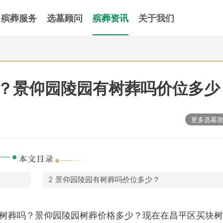
殡葬服务
选墓顾问
殡葬资讯
关于我们
？景仰园陵园有树葬吗价位多少
更多选墓
景仰园陵园有树葬吗价位多少？
树葬吗？景仰园陵园树葬价格多少？现在在昌平区买块树