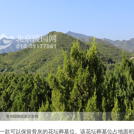
景仰园陵园墓区实拍
一款可以保留骨灰的花坛葬墓位。该花坛葬墓位占地面积