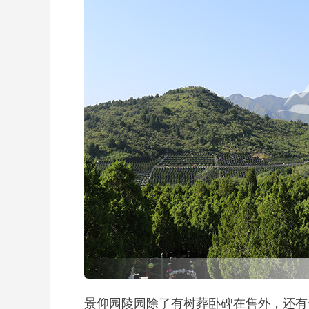
景仰园陵园除了有树葬卧碑在售外，还有