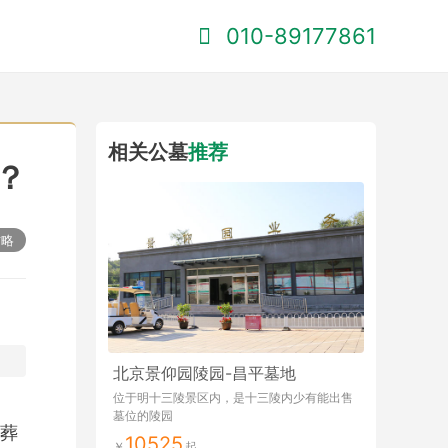
010-89177861
相关公墓
推荐
？
攻略
北京景仰园陵园-昌平墓地
位于明十三陵景区内，是十三陵内少有能出售
墓位的陵园
葬
10525