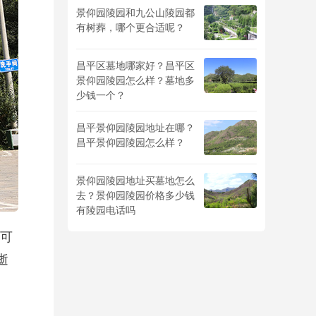
景仰园陵园和九公山陵园都
有树葬，哪个更合适呢？
昌平区墓地哪家好？昌平区
景仰园陵园怎么样？墓地多
少钱一个？
昌平景仰园陵园地址在哪？
昌平景仰园陵园怎么样？
景仰园陵园地址买墓地怎么
去？景仰园陵园价格多少钱
有陵园电话吗
可
逝