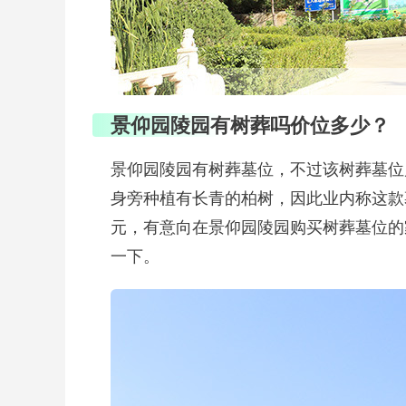
景仰园陵园有树葬吗价位多少？
景仰园陵园有树葬墓位，不过该树葬墓位
身旁种植有长青的柏树，因此业内称这款
元，有意向在景仰园陵园购买树葬墓位的家属
一下。