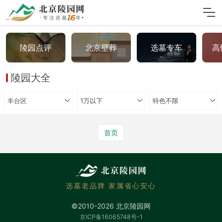
陵园点评
北京壁葬
选墓专车
高
陵园大全
丰台区
1万以下
特色不限
首页
选墓老品牌 家属省心安心
©2010-2026 北京陵园网
京ICP备16065748号-1