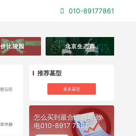
010-89177861
价比陵园
北京生态葬
推荐墓型
更多墓型
密云区
怎么买到最合适的墓 致
草坪葬
电010-8917 7861