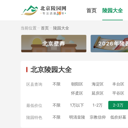
首页
陵园大全
当前位置
首页
陵园大全
北京壁葬
2026年陵
北京陵园大全
不限
朝阳区
海淀区
丰台区
区县查询
怀柔区
延庆区
平谷区
不限
1万以下
1-2万
2-3万
最低价位
不限
明清皇陵
宗教信仰
低价好墓
陵园特色