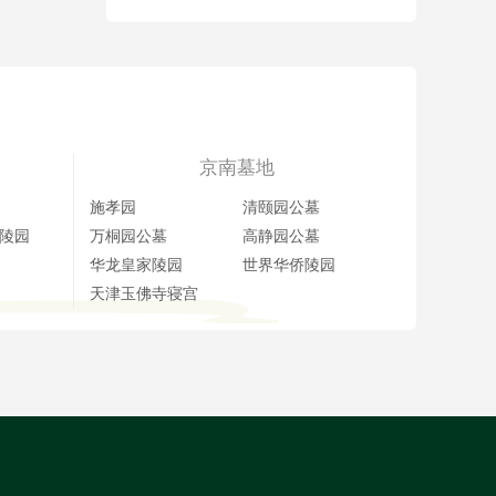
京南墓地
施孝园
清颐园公墓
陵园
万桐园公墓
高静园公墓
华龙皇家陵园
世界华侨陵园
天津玉佛寺寝宫