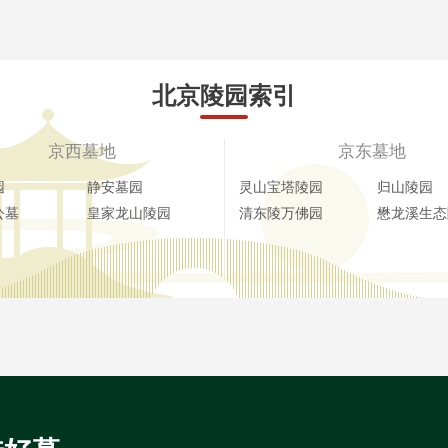
北京陵园索引
京西墓地
京东墓地
园
静安墓园
灵山宝塔陵园
归山陵园
公墓
皇家龙山陵园
清东陵万佛园
懋龙溪生态