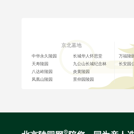
京北墓地
中华永久陵园
长城华人怀思堂
万福陵
天寿陵园
九公山长城纪念林
长安园
八达岭陵园
炎黄陵园
凤凰山陵园
景仰园陵园
®