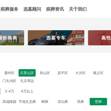
殡葬服务
选墓顾问
殡葬资讯
关于我们
园价格表
选墓专车
高性
通州区
石景山区
房山区
昌平区
大兴区
顺义区
门头沟区
北京周边
3-4万
4万以上
高端陵园
节地生态葬
树葬
花坛葬
塔葬
壁葬