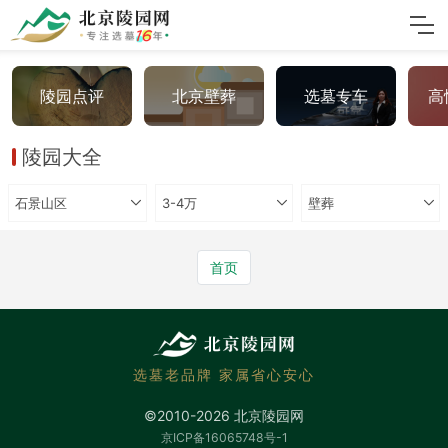
陵园点评
北京壁葬
选墓专车
高
陵园大全
石景山区
3-4万
壁葬
首页
选墓老品牌 家属省心安心
©2010-2026 北京陵园网
京ICP备16065748号-1