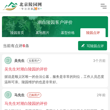
潮白陵园客户评价
陵园首页
墓地图片
墓型价格
陵园点评
当前有点评
6
条
写陵园点评
吴先生
3个月前
实看用户
吴先生对潮白陵园的评价
据说是顺义区唯一的合法公墓，服务是非常的到位，工作人员态度
温和可亲。陵园维护的也是非常好。
马先生
2年前
已购用户
马先生对潮白陵园的评价