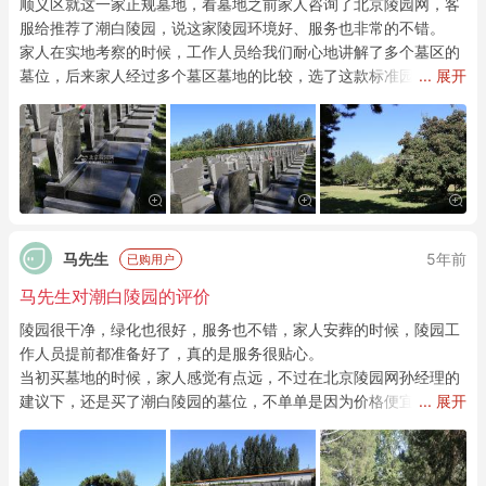
顺义区就这一家正规墓地，看墓地之前家人咨询了北京陵园网，客
服给推荐了潮白陵园，说这家陵园环境好、服务也非常的不错。
家人在实地考察的时候，工作人员给我们耐心地讲解了多个墓区的
墓位，后来家人经过多个墓区墓地的比较，选了这款标准园区的玫
... 展开
瑰花语碑。
这款墓碑看起来给人稳重厚实的感觉，墓碑上栩栩如生的玫瑰花格
外引人瞩目，家人因为喜欢上这款墓碑的雕刻，于是决定花10多万
元买下这款极具艺术气息的墓地。
马先生
5年前
已购用户
马先生对潮白陵园的评价
陵园很干净，绿化也很好，服务也不错，家人安葬的时候，陵园工
作人员提前都准备好了，真的是服务很贴心。
当初买墓地的时候，家人感觉有点远，不过在北京陵园网孙经理的
建议下，还是买了潮白陵园的墓位，不单单是因为价格便宜，关键
... 展开
是后期的服务很好。