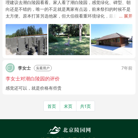
理建议去潮白陵园看看。家人看了潮白陵园，感觉绿化、碑型、朝
向还是不错的，唯一的不足就是离家有点远，前来祭扫的时候不是
太方便。原本打算另选他家，但大伯很看重环境绿化，最后由他拍
... 展开
板，把潮白陵园的墓穴定了。
李女士
7年前
实看用户
李女士对潮白陵园的评价
感觉还可以，就是价格有些贵
首页
末页
共1页