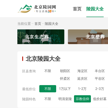
首页
陵园大全
当前位置
首页
陵园大全
葬
北京壁葬
2026
北京陵园大全
不限
朝阳区
海淀区
丰台区
区县查询
怀柔区
延庆区
平谷区
不限
1万以下
1-2万
2-3万
最低价位
不限
明清皇陵
宗教信仰
低价好墓
陵园特色