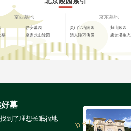
北京陵园索引
京西墓地
京东墓地
园
静安墓园
灵山宝塔陵园
归山陵园
公墓
皇家龙山陵园
清东陵万佛园
懋龙溪生态
选好墓
人找到了理想长眠福地