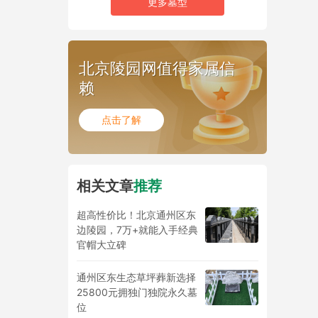
更多墓型
北京陵园网值得家属信
赖
点击了解
相关文章
推荐
超高性价比！北京通州区东
边陵园，7万+就能入手经典
官帽大立碑
通州区东生态草坪葬新选择
25800元拥独门独院永久墓
位