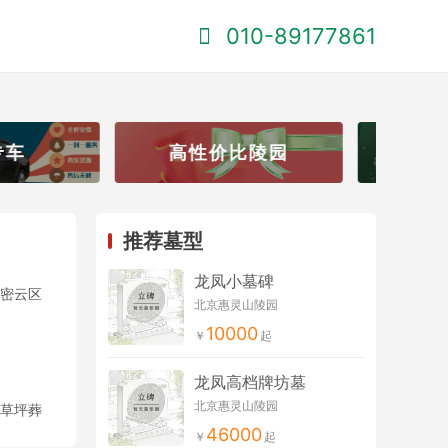
010-89177861
高性价比陵园
北京生态葬
推荐墓型
龙凤小墓碑
密云区
北京惠灵山陵园
10000
龙凤高档牌坊墓
北京惠灵山陵园
草坪葬
46000