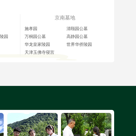
京南墓地
施孝园
清颐园公墓
陵园
万桐园公墓
高静园公墓
华龙皇家陵园
世界华侨陵园
天津玉佛寺寝宫