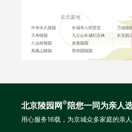
京北墓地
中华永久陵园
长城华人怀思堂
万福陵
天寿陵园
九公山长城纪念林
长安园
八达岭陵园
炎黄陵园
凤凰山陵园
景仰园陵园
®
北京陵园网
陪您一同为亲人
用心服务16载，为京城众多家庭的亲