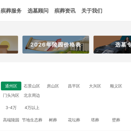
殡葬服务
选墓顾问
殡葬资讯
关于我们
年陵园价格表
选墓专车
通州区
石景山区
房山区
昌平区
大兴区
顺义区
门头沟区
北京周边
3-4万
4万以上
高端陵园
节地生态葬
树葬
花坛葬
塔葬
壁葬