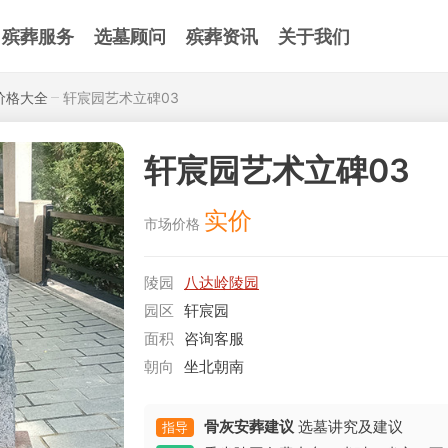
殡葬服务
选墓顾问
殡葬资讯
关于我们
价格大全
轩宸园艺术立碑03
轩宸园艺术立碑03
实价
市场价格
陵园
八达岭陵园
园区
轩宸园
面积
咨询客服
朝向
坐北朝南
骨灰安葬建议
选墓讲究及建议
指导