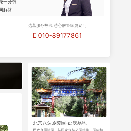
花一分钱
同解答
选墓服务热线 悉心解答家属疑问
010-89177861
北京八达岭陵园-延庆墓地
民政直属陵园，与国家森林公园接壤，园内植