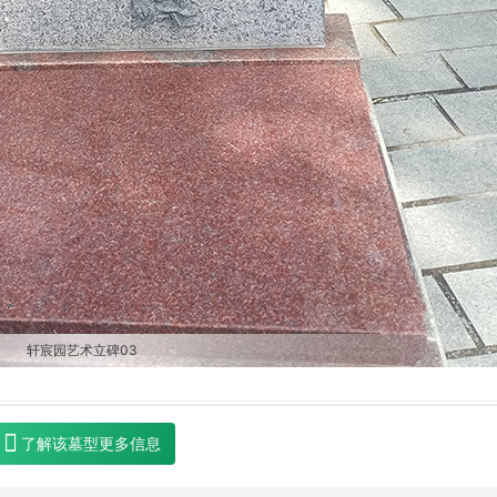
轩宸园艺术立碑03
了解该墓型更多信息