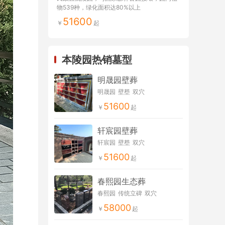
物539种，绿化面积达80%以上
51600
本陵园热销墓型
明晟园壁葬
明晟园
壁塟
双穴
51600
轩宸园壁葬
轩宸园
壁塟
双穴
51600
春熙园生态葬
春熙园
传统立碑
双穴
58000