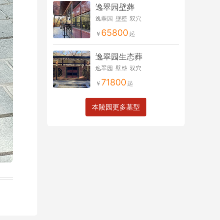
逸翠园壁葬
逸翠园
壁塟
双穴
65800
逸翠园生态葬
逸翠园
壁塟
双穴
71800
本陵园更多墓型