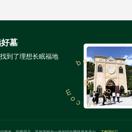
选好墓
人找到了理想长眠福地
beijinglingyuan.com
R
殡仪服务、殡葬用品、墓地选购为一体的综合网络服务平台
了解我们