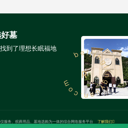
选好墓
人找到了理想长眠福地
beijinglingyuan.com
R
殡仪服务、殡葬用品、墓地选购为一体的综合网络服务平台
了解我们