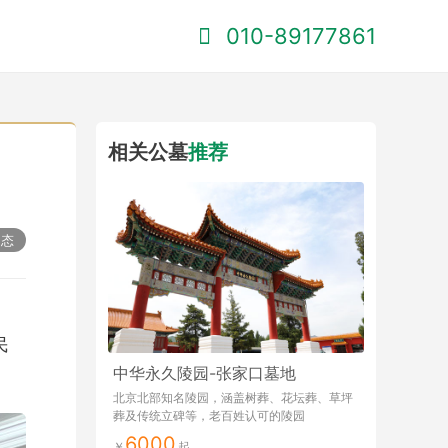
010-89177861
相关公墓
推荐
动态
民
中华永久陵园-张家口墓地
北京北部知名陵园，涵盖树葬、花坛葬、草坪
葬及传统立碑等，老百姓认可的陵园
6000