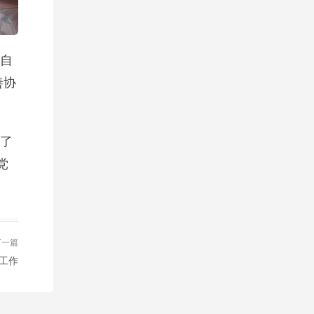
自
善协
了
党
下一篇
工作