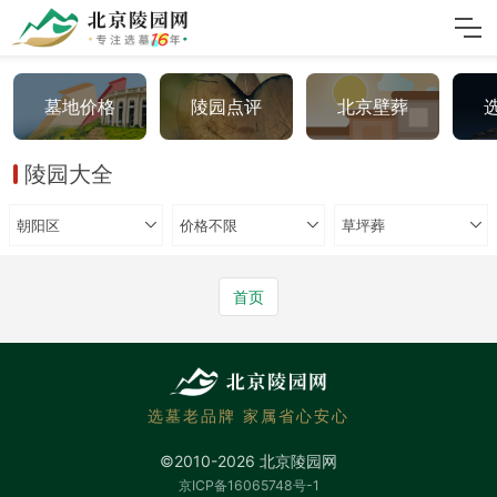
墓地价格
陵园点评
北京壁葬
陵园大全
朝阳区
价格不限
草坪葬
首页
选墓老品牌 家属省心安心
©2010-2026 北京陵园网
京ICP备16065748号-1