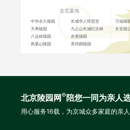
京北墓地
中华永久陵园
长城华人怀思堂
万福陵
天寿陵园
九公山长城纪念林
长安园
八达岭陵园
炎黄陵园
凤凰山陵园
景仰园陵园
®
北京陵园网
陪您一同为亲人
用心服务16载，为京城众多家庭的亲