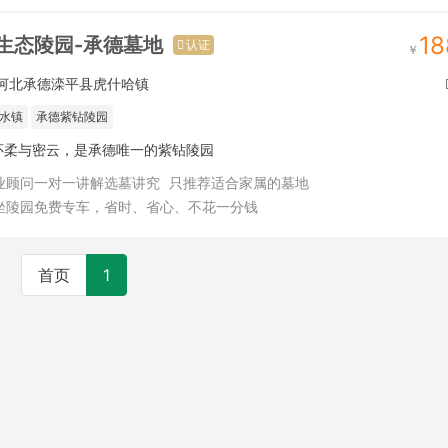
18
生态陵园-承德墓地
认证
河北承德滦平县虎什哈镇
水镇
承德紫钻陵园
怀柔与密云，是承德唯一的紫钻陵园
业顾问一对一讲解选墓讲究
只推荐适合家属的墓地
坐陵园免费专车，省时、省心、不花一分钱
首页
1