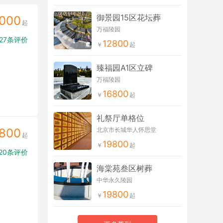
御景园15区花坛葬
000
万福陵园
27条评价
12800
臻福园A1区立碑
万福陵园
16800
礼祭厅单格位
800
北京市长城华人怀思堂
19800
20条评价
海棠苑叁区树葬
中华永久陵园
19800