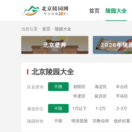
首页
陵园大全
当前位置
首页
陵园大全
北京壁葬
2026年陵
北京陵园大全
不限
朝阳区
海淀区
丰台区
区县查询
怀柔区
延庆区
平谷区
不限
1万以下
1-2万
2-3万
最低价位
不限
明清皇陵
宗教信仰
低价好墓
陵园特色