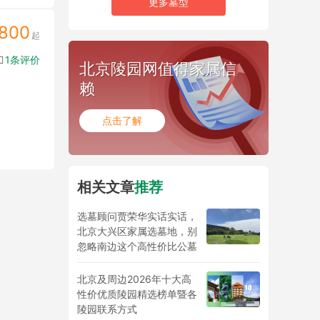
更多墓型
800
1条评价
北京陵园网值得家属信
赖
点击了解
相关文章
推荐
选墓顾问贾荣华实话实话，
北京大兴区家属选墓地，别
忽略南边这个高性价比公墓
北京及周边2026年十大高
性价优质陵园精选榜单暨各
陵园联系方式