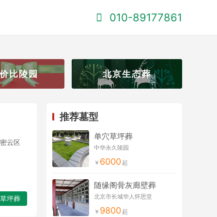
010-89177861
价比陵园
北京生态葬
推荐墓型
单穴草坪葬
密云区
中华永久陵园
6000
随缘阁骨灰廊壁葬
北京市长城华人怀思堂
草坪葬
9800