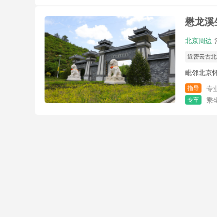
懋龙溪
北京周边
近密云古北
毗邻北京
指导
专
专车
乘