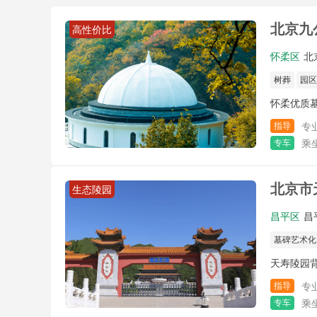
北京九
高性价比
怀柔区
北
树葬
园区
怀柔优质
指导
专
专车
乘
北京市
生态陵园
昌平区
昌
墓碑艺术化
天寿陵园
指导
专
专车
乘