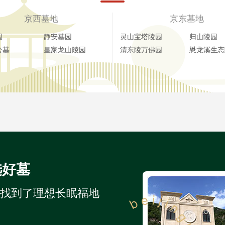
京西墓地
京东墓地
园
静安墓园
灵山宝塔陵园
归山陵园
公墓
皇家龙山陵园
清东陵万佛园
懋龙溪生态
选好墓
人找到了理想长眠福地