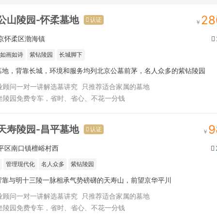
28
公山陵园-怀柔墓地
认证
京怀柔区渤海镇
如画如诗
紫钻陵园
长城脚下
墓地，背靠长城，环境和服务均列北京公墓前茅，名人众多的紫钻陵园
业顾问一对一讲解选墓讲究
只推荐适合家属的墓地
坐陵园免费专车，省时、省心、不花一分钱
9
天寿陵园-昌平墓地
认证
平区南口镇檀峪村西
管理现代化
名人众多
紫钻陵园
背靠与明十三陵一脉相承气势磅礴的天寿山，前望京华平川
业顾问一对一讲解选墓讲究
只推荐适合家属的墓地
坐陵园免费专车，省时、省心、不花一分钱