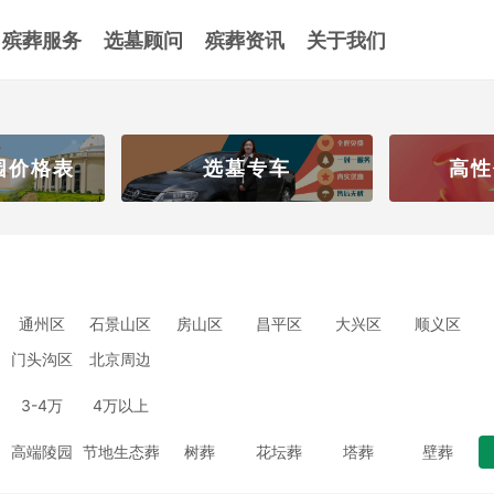
殡葬服务
选墓顾问
殡葬资讯
关于我们
园价格表
选墓专车
高性
通州区
石景山区
房山区
昌平区
大兴区
顺义区
门头沟区
北京周边
3-4万
4万以上
高端陵园
节地生态葬
树葬
花坛葬
塔葬
壁葬