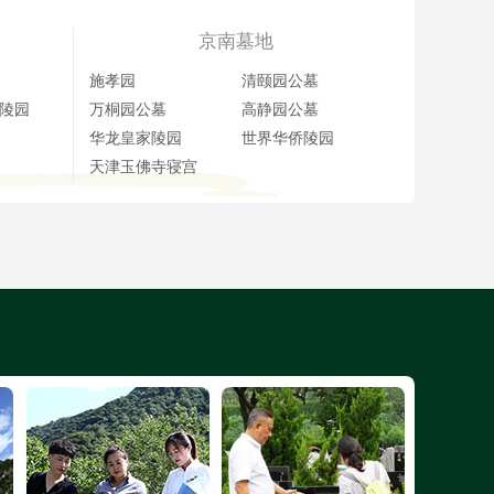
京南墓地
施孝园
清颐园公墓
陵园
万桐园公墓
高静园公墓
华龙皇家陵园
世界华侨陵园
天津玉佛寺寝宫