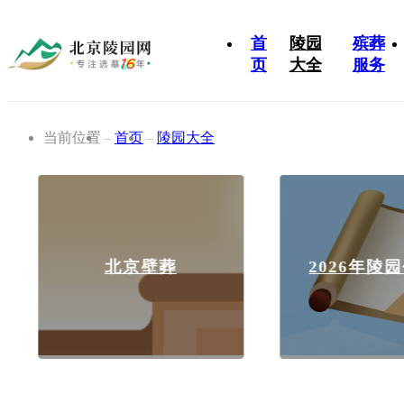
首
陵园
殡葬
页
大全
服务
当前位置
首页
陵园大全
北京壁葬
2026年陵园价