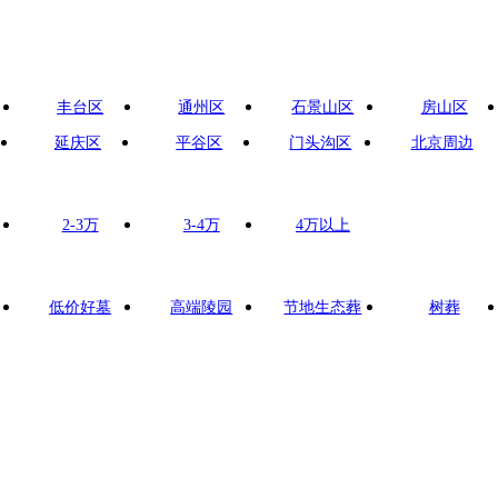
丰台区
通州区
石景山区
房山区
延庆区
平谷区
门头沟区
北京周边
2-3万
3-4万
4万以上
低价好墓
高端陵园
节地生态葬
树葬