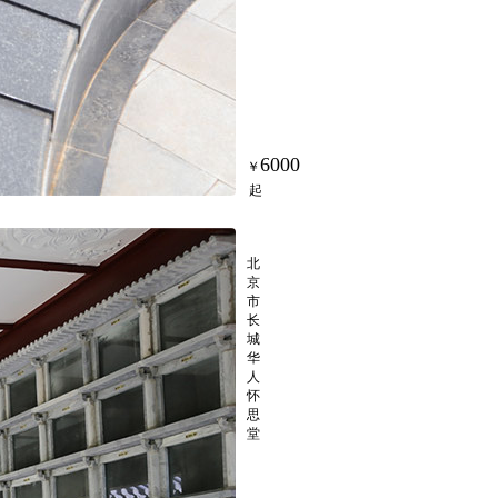
6000
随缘阁骨灰廊壁葬
北
京
市
长
城
华
人
怀
思
堂