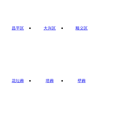
昌平区
大兴区
顺义区
花坛葬
塔葬
壁葬