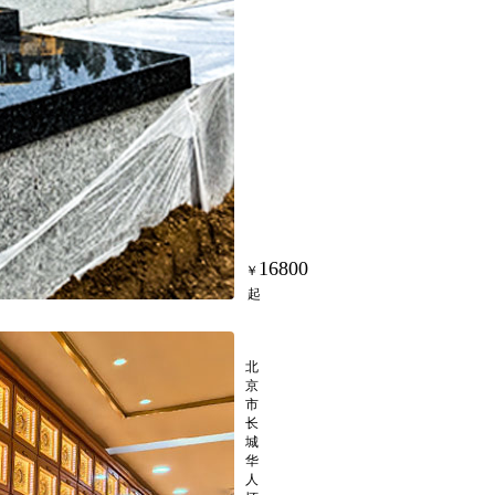
16800
礼祭厅单格位
北
京
市
长
城
华
人