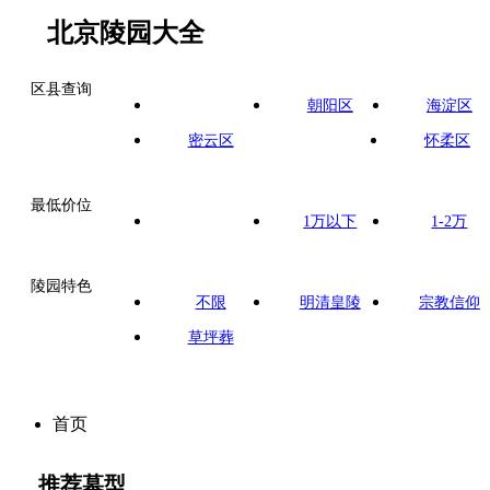
北京陵园大全
区县查询
不限
朝阳区
海淀区
密云区
怀柔区
最低价位
不限
1万以下
1-2万
陵园特色
不限
明清皇陵
宗教信仰
草坪葬
首页
推荐墓型