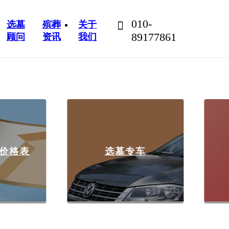
010-
选墓
殡葬
关于
89177861
顾问
资讯
我们
格表
选墓专车
高