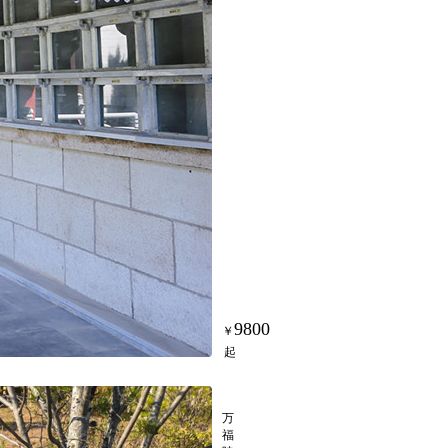
9800
御景园15区花坛葬
万
福