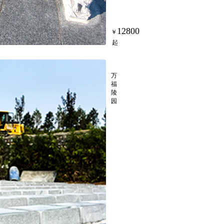
12800
臻福园A1区立碑
万
福
陵
园