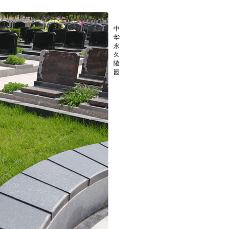
单穴草坪葬
中
华
永
久
陵
园