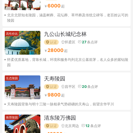
6000
北京北部知名陵园，涵盖树葬、花坛葬、草坪葬及传统立碑等，老百姓认可的
陵园
九公山长城纪念林
高性价比
认证
怀柔区
27
条点评
28000
怀柔优质墓地，背靠长城，环境和服务均列北京公墓前茅，名人众多的紫钻陵
园
天寿陵园
生态陵园
认证
昌平区
20
条点评
9800
天寿陵园背靠与明十三陵一脉相承气势磅礴的天寿山，前望京华平川
清东陵万佛园
推荐陵园
认证
北京周边
12
条点评