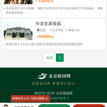
12800
清东陵景区内合法陵园，佛教文化和孝道文化与现代园林艺术有机融合，佛教
精品旅游圣地
华龙皇家陵园
认证
北京周边
4
条点评
50500
是国内将人文纪念功能与园林景观相结合的新型殡葬服务园区
首页
1
选墓老品牌 家属省心安心
©2010-2026 北京陵园网
选哪家更合适 与顾问聊聊
京ICP备16065748号-1