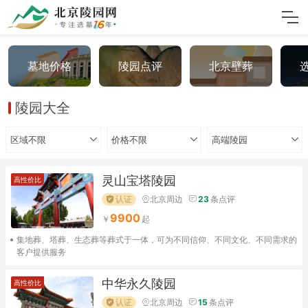
墓地价格
陵园点评
北京壁葬
陵园大全
区域不限
价格不限
高端陵园
灵山宝塔陵园
高性价比
认证
北京周边
23
条点评
9900
集地葬、塔葬、生态葬等葬式于一体，可为不同信仰、不同文化、不同需求的
客户提供服务
中华永久陵园
高性价比
认证
北京周边
15
条点评